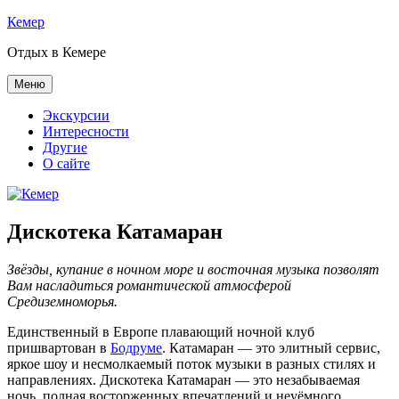
Перейти
Кемер
к
Отдых в Кемере
содержимому
Меню
Экскурсии
Интересности
Другие
О сайте
Дискотека Катамаран
Звёзды, купание в ночном море и восточная музыка позволят
Вам насладиться романтической атмосферой
Средиземноморья.
Единственный в Европе плавающий ночной клуб
пришвартован в
Бодруме
. Катамаран — это элитный сервис,
яркое шоу и несмолкаемый поток музыки в разных стилях и
направлениях. Дискотека Катамаран — это незабываемая
ночь, полная восторженных впечатлений и неуёмного